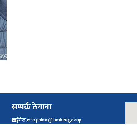
सम्पर्क ठेगाना
ईमेल:
info.phlmc@lumbini.gov.np
फोन:
071-530304