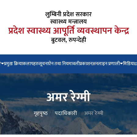
लुम्बिनी प्रदेश सरकार
स्वास्थ्य मन्त्रालय
प्रदेश स्वास्थ्य आपूर्ति व्यवस्थापन केन्द्र
बुटवल, रुपन्देही
े
प्रमुख क्रियाकलापहरु
सूचना
ऐन तथा नियमावली
प्रकाशन
अनलाइन प्रणाली
मिडिया
अमर रेग्मी
गृहपृष्‍ठ
पदाधिकारी
अमर रेग्मी