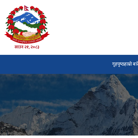
साउन २१, २०८३
गृहपृष्‍ठ
हाम्रो बार